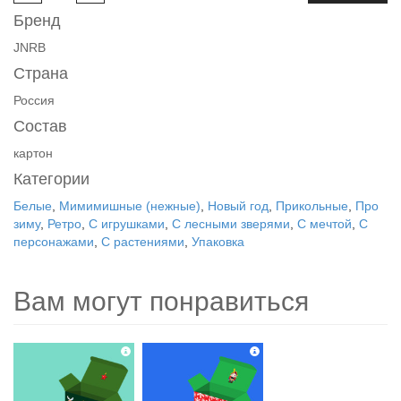
Бренд
JNRB
Страна
Россия
Состав
картон
Категории
Белые
,
Мимимишные (нежные)
,
Новый год
,
Прикольные
,
Про
зиму
,
Ретро
,
С игрушками
,
С лесными зверями
,
С мечтой
,
С
персонажами
,
С растениями
,
Упаковка
Вам могут понравиться