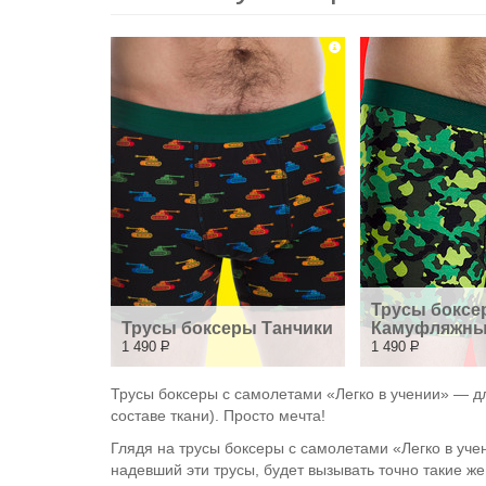
Трусы боксе
Трусы боксеры Танчики
Камуфляжн
1 490
Р
1 490
Р
Трусы боксеры с самолетами «Легко в учении» — дл
составе ткани). Просто мечта!
Глядя на трусы боксеры с самолетами «Легко в учен
надевший эти трусы, будет вызывать точно такие же 