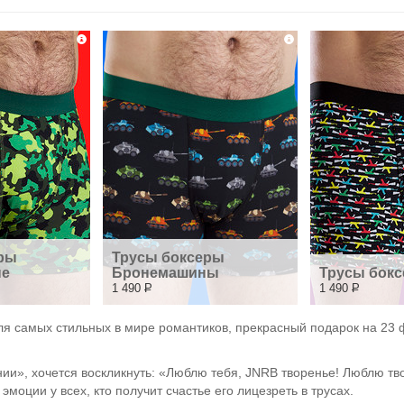
ры 
Трусы боксеры 
ые
Бронемашины
Трусы бок
1 490
Р
1 490
Р
я самых стильных в мире романтиков, прекрасный подарок на 23 ф
ии», хочется воскликнуть: «Люблю тебя, JNRB творенье! Люблю твой
эмоции у всех, кто получит счастье его лицезреть в трусах.