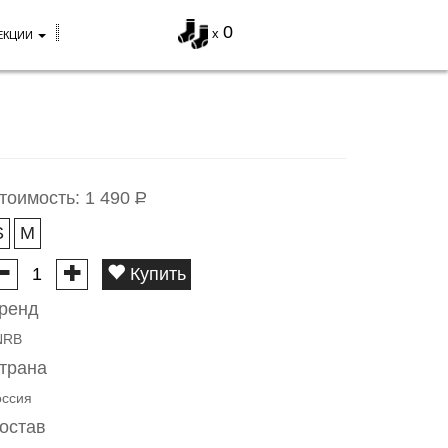
0
x
ЕКЦИИ
тоимость:
1 490
Р
S
M
Купить
ренд
NRB
трана
оссия
остав