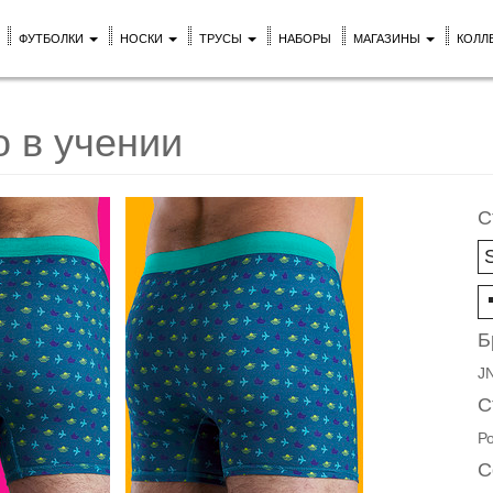
ФУТБОЛКИ
НОСКИ
ТРУСЫ
НАБОРЫ
МАГАЗИНЫ
КОЛЛ
о в учении
С
Б
J
С
Р
С