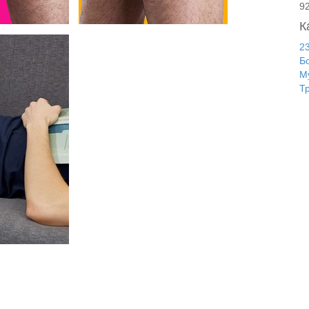
9
К
2
Б
М
Т