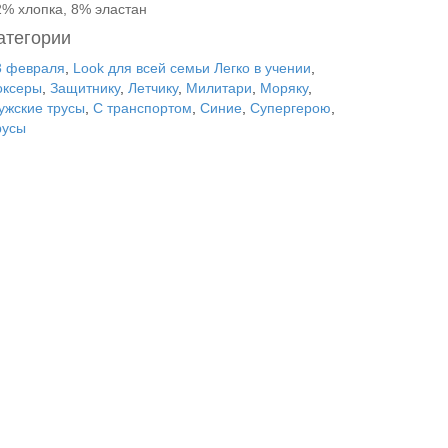
2% хлопка, 8% эластан
атегории
3 февраля
,
Look для всей семьи Легко в учении
,
оксеры
,
Защитнику
,
Летчику
,
Милитари
,
Моряку
,
ужские трусы
,
С транспортом
,
Синие
,
Супергерою
,
русы