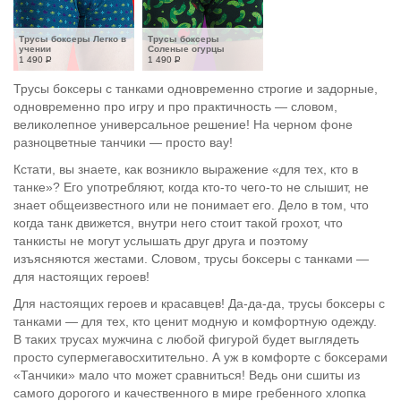
Трусы боксеры Легко в 
Трусы боксеры 
учении
Соленые огурцы
1 490
Р
1 490
Р
Трусы боксеры с танками одновременно строгие и задорные,
одновременно про игру и про практичность — словом,
великолепное универсальное решение! На черном фоне
разноцветные танчики — просто вау!
Кстати, вы знаете, как возникло выражение «для тех, кто в
танке»? Его употребляют, когда кто-то чего-то не слышит, не
знает общеизвестного или не понимает его. Дело в том, что
когда танк движется, внутри него стоит такой грохот, что
танкисты не могут услышать друг друга и поэтому
изъясняются жестами. Словом, трусы боксеры с танками —
для настоящих героев!
Для настоящих героев и красавцев! Да-да-да, трусы боксеры с
танками — для тех, кто ценит модную и комфортную одежду.
В таких трусах мужчина с любой фигурой будет выглядеть
просто супермегавосхитительно. А уж в комфорте с боксерами
«Танчики» мало что может сравниться! Ведь они сшиты из
самого дорогого и качественного в мире гребенного хлопка