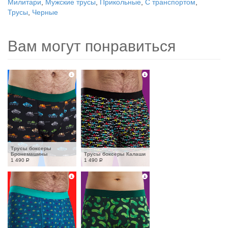
Милитари
,
Мужские трусы
,
Прикольные
,
С транспортом
,
Трусы
,
Черные
Вам могут понравиться
Трусы боксеры 
Бронемашины
Трусы боксеры Калаши
1 490
Р
1 490
Р