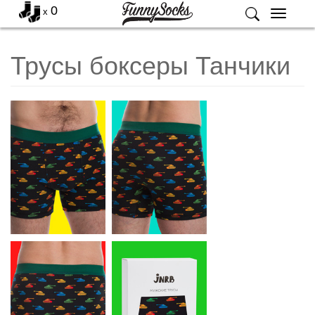
0
x
Меню
Трусы боксеры Танчики