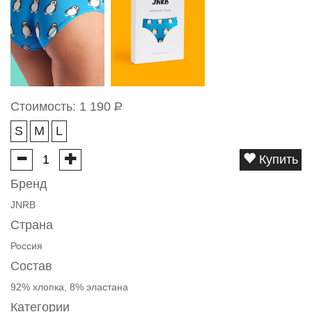
Стоимость:
1 190
Р
S
M
L
Купить
Бренд
JNRB
Страна
Россия
Состав
92% хлопка, 8% эластана
Категории