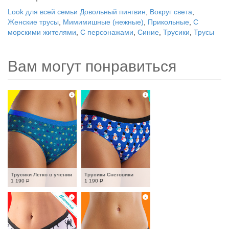
Look для всей семьи Довольный пингвин
,
Вокруг света
,
Женские трусы
,
Мимимишные (нежные)
,
Прикольные
,
С
морскими жителями
,
С персонажами
,
Синие
,
Трусики
,
Трусы
Вам могут понравиться
Трусики Легко в учении
Трусики Снеговики
1 190
Р
1 190
Р