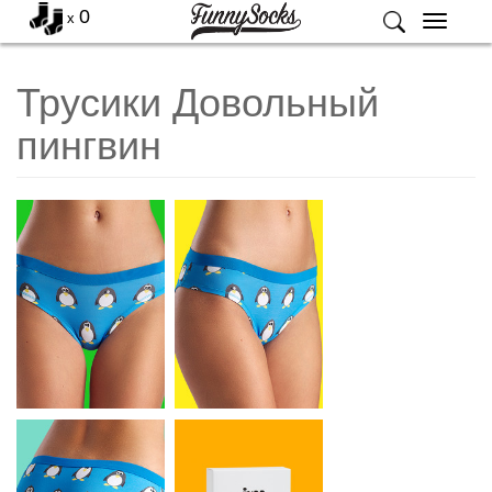
0
x
Меню
Трусики Довольный
пингвин