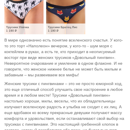
Трусики Упячка
Трусики Братец Лис
1 190
Р
1 190
Р
В мире однозначно есть понятие вселенского счастья. У кого-
то это торт «Наполеон» вечером, у кого-то - шум моря с
коктейлем в руках, а есть те, кто приходит в неописуемый
восторг при виде женских трусиков «Довольный пингвин».
Невероятное очарование и умиление в одном флаконе. И не
говорите, что женское нижнее белье не может быть милым и
забавным – мы развеиваем все мифы!
Женские трусики с пингвинами – это не просто юморной ход,
это еще отличный способ улучшить свое настроение в любое
время и в любом месте! Трусики «Довольный пингвин»
настолько хороши, милы, веселы, что их обладательницы
излучают вселенскую радость и улыбка не сходит с их лиц. А
еще вдобавок ко всему прекрасные девушки получают массу
комфорта и удовольствия, если останавливают свой выбор на
трусиках с пингвинами. Это настоящий гребенной хлопок в