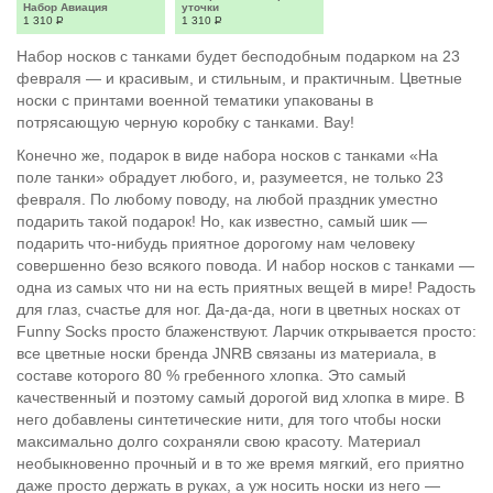
Набор Авиация
уточки
1 310
Р
1 310
Р
Набор носков с танками будет бесподобным подарком на 23
февраля — и красивым, и стильным, и практичным. Цветные
носки с принтами военной тематики упакованы в
потрясающую черную коробку с танками. Вау!
Конечно же, подарок в виде набора носков с танками «На
поле танки» обрадует любого, и, разумеется, не только 23
февраля. По любому поводу, на любой праздник уместно
подарить такой подарок! Но, как известно, самый шик —
подарить что-нибудь приятное дорогому нам человеку
совершенно безо всякого повода. И набор носков с танками —
одна из самых что ни на есть приятных вещей в мире! Радость
для глаз, счастье для ног. Да-да-да, ноги в цветных носках от
Funny Socks просто блаженствуют. Ларчик открывается просто:
все цветные носки бренда JNRB связаны из материала, в
составе которого 80 % гребенного хлопка. Это самый
качественный и поэтому самый дорогой вид хлопка в мире. В
него добавлены синтетические нити, для того чтобы носки
максимально долго сохраняли свою красоту. Материал
необыкновенно прочный и в то же время мягкий, его приятно
даже просто держать в руках, а уж носить носки из него —