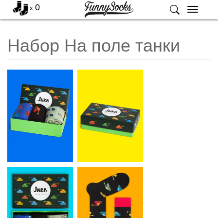
0
x
Меню
Набор На поле танки