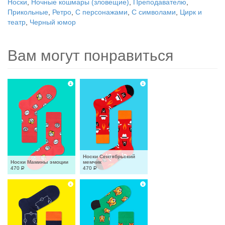
Носки
,
Ночные кошмары (зловещие)
,
Преподавателю
,
Прикольные
,
Ретро
,
С персонажами
,
С символами
,
Цирк и
театр
,
Черный юмор
Вам могут понравиться
Носки Сентябрьский 
Носки Мамины эмоции
мемчик
470
Р
470
Р