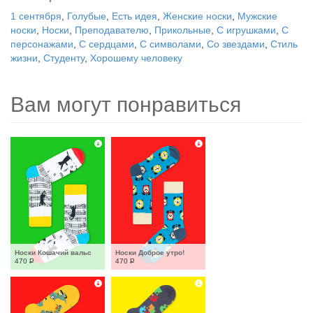
1 сентября
,
Голубые
,
Есть идея
,
Женские носки
,
Мужские
носки
,
Носки
,
Преподавателю
,
Прикольные
,
С игрушками
,
С
персонажами
,
С сердцами
,
С символами
,
Со звездами
,
Стиль
жизни
,
Студенту
,
Хорошему человеку
Вам могут понравиться
Носки Кошачий вальс
Носки Доброе утро!
470
Р
470
Р