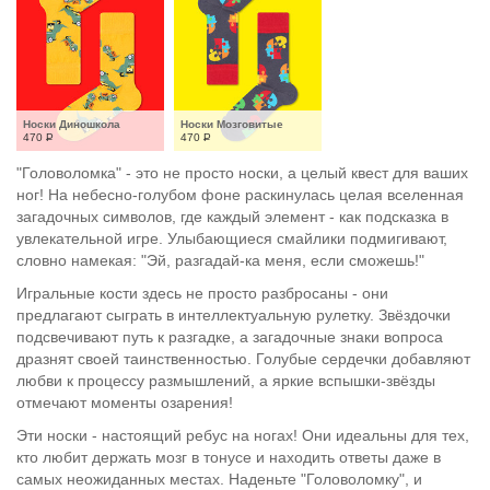
Носки Диношкола
Носки Мозговитые
470
Р
470
Р
"Головоломка" - это не просто носки, а целый квест для ваших
ног! На небесно-голубом фоне раскинулась целая вселенная
загадочных символов, где каждый элемент - как подсказка в
увлекательной игре. Улыбающиеся смайлики подмигивают,
словно намекая: "Эй, разгадай-ка меня, если сможешь!"
Игральные кости здесь не просто разбросаны - они
предлагают сыграть в интеллектуальную рулетку. Звёздочки
подсвечивают путь к разгадке, а загадочные знаки вопроса
дразнят своей таинственностью. Голубые сердечки добавляют
любви к процессу размышлений, а яркие вспышки-звёзды
отмечают моменты озарения!
Эти носки - настоящий ребус на ногах! Они идеальны для тех,
кто любит держать мозг в тонусе и находить ответы даже в
самых неожиданных местах. Наденьте "Головоломку", и