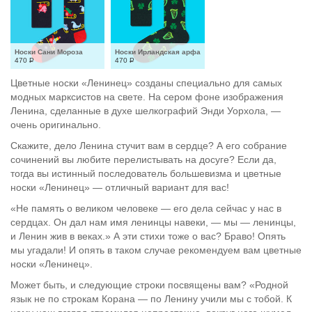
Носки Сани Мороза
Носки Ирландская арфа
470
Р
470
Р
Цветные носки «Ленинец» созданы специально для самых
модных марксистов на свете. На сером фоне изображения
Ленина, сделанные в духе шелкографий Энди Уорхола, —
очень оригинально.
Скажите, дело Ленина стучит вам в сердце? А его собрание
сочинений вы любите перелистывать на досуге? Если да,
тогда вы истинный последователь большевизма и цветные
носки «Ленинец» — отличный вариант для вас!
«Не память о великом человеке — его дела сейчас у нас в
сердцах. Он дал нам имя ленинцы навеки, — мы — ленинцы,
и Ленин жив в веках.» А эти стихи тоже о вас? Браво! Опять
мы угадали! И опять в таком случае рекомендуем вам цветные
носки «Ленинец».
Может быть, и следующие строки посвящены вам? «Родной
язык не по строкам Корана — по Ленину учили мы с тобой. К