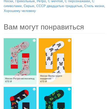
Носки
,
Прикольные
,
Ретро
,
С мечтой
,
С персонажами
,
С
символами
,
Серые
,
СССР двадцатые-тридцатые
,
Стиль жизни
,
Хорошему человеку
Вам могут понравиться
Носки Велш корги 
Носки Ретро-велосипед
кардиган
470
Р
470
Р