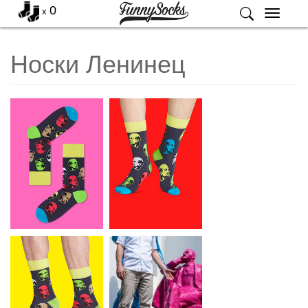
0
x
Меню
Носки Ленинец