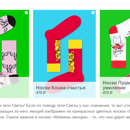
ь 
Носки Пуши
Носки Кошка счастья
умиление
470
Р
470
Р
 тети Светы! Если по поводу тети Светы у нас сомнения, то вот о
екающих из него эмоций изображен на прекрасных цветных носках 
ков. Самое важное в носках «Мамины эмоции» - то, что они дарят в