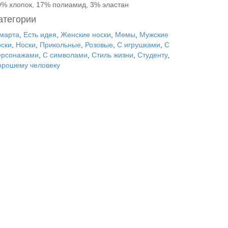
0% хлопок, 17% полиамид, 3% эластан
атегории
 марта
,
Есть идея
,
Женские носки
,
Мемы
,
Мужские
оски
,
Носки
,
Прикольные
,
Розовые
,
С игрушками
,
С
ерсонажами
,
С символами
,
Стиль жизни
,
Студенту
,
орошему человеку