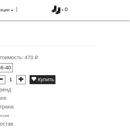
0
x
ЕКЦИИ
тоимость:
470
Р
36-40
Купить
ренд
NRB
трана
оссия
остав