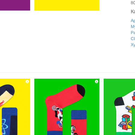
8
К
А
М
Р
С
Х