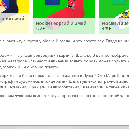
советской 
Носки Георгий и Змей
Носки Лице
470
Р
470
Р
знаменитую картину Марка Шагала, и это просто вау. Глядя на ни
ородом» — лучшая репродукция картины Шагала. В центре изображ
сная метафора истинного единения! Только любовь может поднять н
д землей и ни о чем не думать.
ков при жизни были персональные выставки в Лувре? Это Марк Шага
иографии художника: в конце жизни Шагал увлекся витражной живо
ров в Германии, Франции, Великобритании, Швейцарии, а также син
орошим чувством юмора и вкуса прекрасные цветные носки «Над го