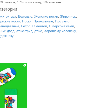
0% хлопок, 17% полиамид, 3% эластан
атегории
рхитектура
,
Бежевые
,
Женские носки
,
Живопись
,
ужские носки
,
Носки
,
Прикольные
,
Про лето
,
азноцветные
,
Ретро
,
С мечтой
,
С персонажами
,
ССР двадцатые-тридцатые
,
Хорошему человеку
,
удожнику