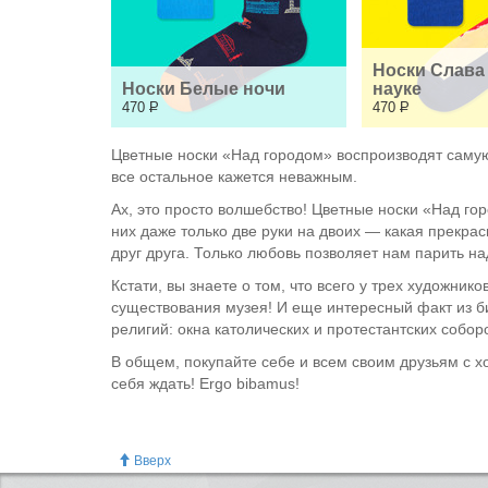
Носки Слава 
Носки Белые ночи
науке
470
Р
470
Р
Цветные носки «Над городом» воспроизводят самую 
все остальное кажется неважным.
Ах, это просто волшебство! Цветные носки «Над г
них даже только две руки на двоих — какая прекра
друг друга. Только любовь позволяет нам парить на
Кстати, вы знаете о том, что всего у трех художни
существования музея! И еще интересный факт из б
религий: окна католических и протестантских собо
В общем, покупайте себе и всем своим друзьям с х
себя ждать! Ergo bibamus!
Вверх