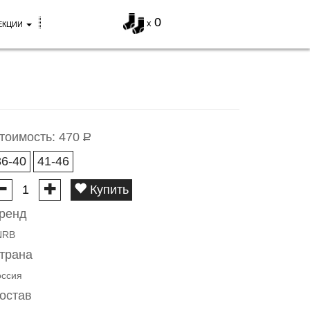
0
x
ЕКЦИИ
тоимость:
470
Р
36-40
41-46
Купить
ренд
NRB
трана
оссия
остав