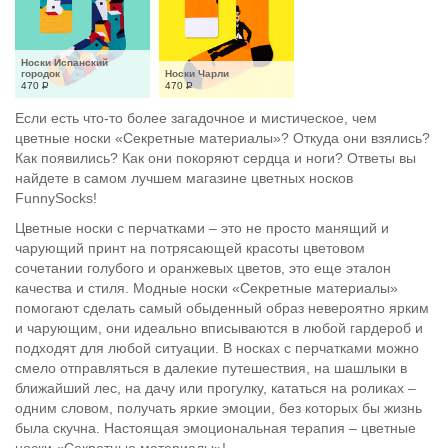
Носки Испанский 
городок
Носки Чарли
470
Р
470
Р
Если есть что-то более загадочное и мистическое, чем
цветные носки «Секретные материалы»? Откуда они взялись?
Как появились? Как они покоряют сердца и ноги? Ответы вы
найдете в самом лучшем магазине цветных носков
FunnySocks!
Цветные носки с перчатками – это не просто манящий и
чарующий принт на потрясающей красоты цветовом
сочетании голубого и оранжевых цветов, это еще эталон
качества и стиля. Модные носки «Секретные материалы»
помогают сделать самый обыденный образ невероятно ярким
и чарующим, они идеально вписываются в любой гардероб и
подходят для любой ситуации. В носках с перчатками можно
смело отправляться в далекие путешествия, на шашлыки в
ближайший лес, на дачу или прогулку, кататься на роликах –
одним словом, получать яркие эмоции, без которых бы жизнь
была скучна. Настоящая эмоциональная терапия – цветные