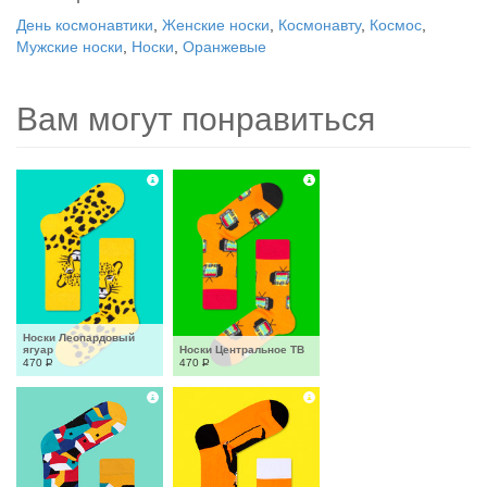
День космонавтики
,
Женские носки
,
Космонавту
,
Космос
,
Мужские носки
,
Носки
,
Оранжевые
Вам могут понравиться
Носки Леопардовый 
ягуар
Носки Центральное ТВ
470
Р
470
Р