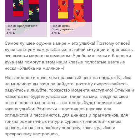
Носки Праздничная 
Носки День 
маска
благодарения
470
Р
470
Р
Самое лучшее оружие в мире – это улыбка! Поэтому от всей
души советуем вам улыбаться в любой ситуации и принимать
все вызовы мира с оптимизмом. А добавить силы и бодрости
духа вам помогут в этом наши клевые полосатые цветные
носки «Улыбка на миллион»!
Насыщеннее и ярче, чем оранжевый цвет на носках «Улыбка
на миллион» вы вряд ли найдете, поэтому очаровывайтесь,
радуйтесь и ликуйте, торжество момента наступило! Отныне и
навсегда вы будете улыбаться, глядя на мир, глядя на свои
ноги в полосатых носках – все теперь будет подчиняться
закону улыбки. Эти носки – настоящая находка для
оптимистов и пессимистов, для циников и прагматиков, для
тонких романтичных натур и суровых личностей - одним
словом, это ключ к любому человеку, ключ к улыбке и
прекрасному настроению.