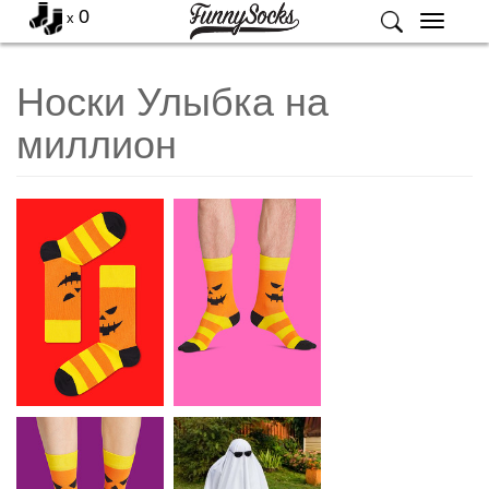
0
x
Меню
Носки Улыбка на
миллион