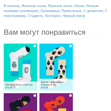
В полоску
,
Женские носки
,
Мужские носки
,
Носки
,
Ночные
кошмары (зловещие)
,
Оранжевые
,
Прикольные
,
С дьяволом
,
С
персонажами
,
Студенту
,
Хеллоуин
,
Черный юмор
Вам могут понравиться
Носки Гуманоиды. 
Носки Слезы счастья
Теперь в 3D
470
Р
470
Р