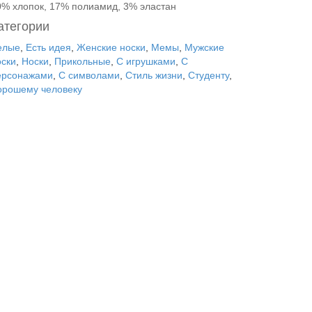
0% хлопок, 17% полиамид, 3% эластан
атегории
елые
,
Есть идея
,
Женские носки
,
Мемы
,
Мужские
оски
,
Носки
,
Прикольные
,
С игрушками
,
С
ерсонажами
,
С символами
,
Стиль жизни
,
Студенту
,
орошему человеку