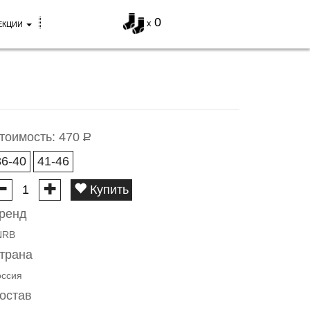
0
x
ЕКЦИИ
тоимость:
470
Р
36-40
41-46
Купить
ренд
NRB
трана
оссия
остав