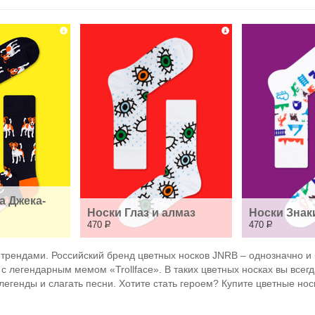
а Джека-
Носки Глаз и алмаз
Носки Знак
470
Р
470
Р
с трендами. Российский бренд цветных носков JNRB – однозначно и
с легендарным мемом «Trollface». В таких цветных носках вы все
легенды и слагать песни. Хотите стать героем? Купите цветные нос