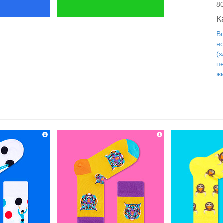
8
К
Во
н
(
п
ж