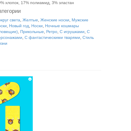
0% хлопок, 17% полиамид, 3% эластан
атегории
круг света
,
Желтые
,
Женские носки
,
Мужские
оски
,
Новый год
,
Носки
,
Ночные кошмары
зловещие)
,
Прикольные
,
Ретро
,
С игрушками
,
С
ерсонажами
,
С фантастическими тварями
,
Стиль
изни