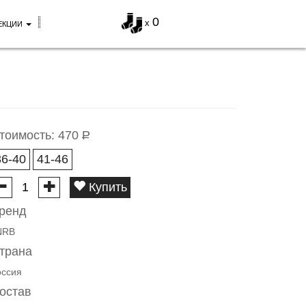
0
x
ЕКЦИИ
тоимость:
470
Р
36-40
41-46
Купить
ренд
NRB
трана
оссия
остав