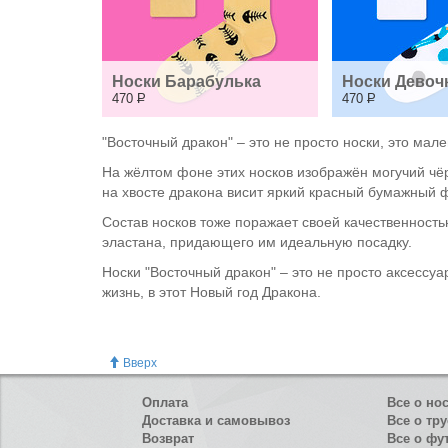
Носки Барабулька
Носки Девоч
470
Р
470
Р
"Восточный дракон" – это не просто носки, это мал
На жёлтом фоне этих носков изображён могучий чёр
на хвосте дракона висит яркий красный бумажный 
Состав носков тоже поражает своей качественность
эластана, придающего им идеальную посадку.
Носки "Восточный дракон" – это не просто аксессуа
жизнь, в этот Новый год Дракона.
Вверх
Оплата
Все о но
Доставка и самовывоз
Все о тру
Возврат
Все о фу