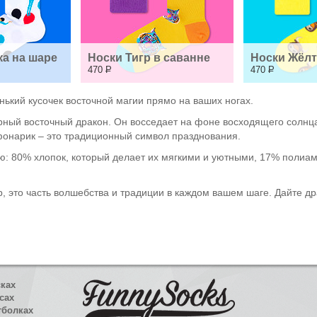
ка на шаре
Носки Тигр в саванне
Носки Жёл
470
Р
470
Р
енький кусочек восточной магии прямо на ваших ногах.
ный восточный дракон. Он восседает на фоне восходящего солнца,
фонарик – это традиционный символ празднования.
ю: 80% хлопок, который делает их мягкими и уютными, 17% полиам
р, это часть волшебства и традиции в каждом вашем шаге. Дайте д
сках
сах
тболках