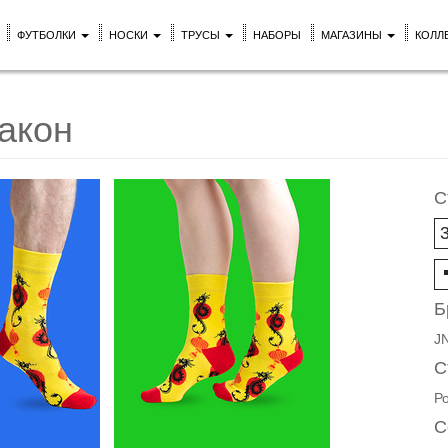
ФУТБОЛКИ
НОСКИ
ТРУСЫ
НАБОРЫ
МАГАЗИНЫ
КОЛЛ
акон
С
Б
J
С
Р
С