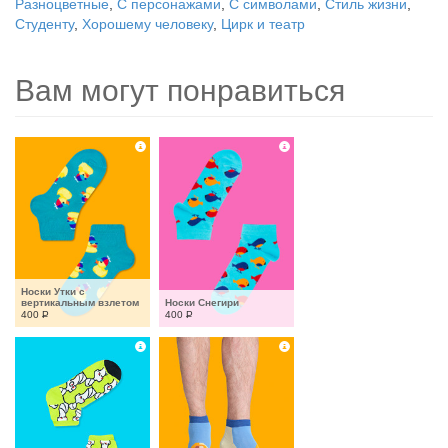
Разноцветные
,
С персонажами
,
С символами
,
Стиль жизни
,
Студенту
,
Хорошему человеку
,
Цирк и театр
Вам могут понравиться
Носки Утки с 
вертикальным взлетом
Носки Снегири
400
Р
400
Р