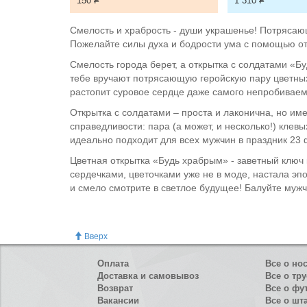
150
Р
1 310
Р
Смелость и храбрость - души украшенье! Потрясаю
Пожелайте силы духа и бодрости ума с помощью о
Смелость города берет, а открытка с солдатами «Б
тебе вручают потрясающую геройскую пару цветных
растопит суровое сердце даже самого непробиваем
Открытка с солдатами – проста и лаконична, но им
справедливости: пара (а может, и несколько!) клев
идеально подходит для всех мужчин в праздник 23 
Цветная открытка «Будь храбрым» - заветный ключ 
сердечками, цветочками уже не в моде, настала эп
и смело смотрите в светлое будущее! Балуйте мужч
Вверх
Оплата
Все о но
Доставка и самовывоз
Все о тру
Возврат
Все о фу
Вакансии
Все о шт