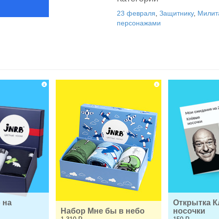
23 февраля
,
Защитнику
,
Милит
персонажами
на 
Открытка К
Набор Мне бы в небо
носочки