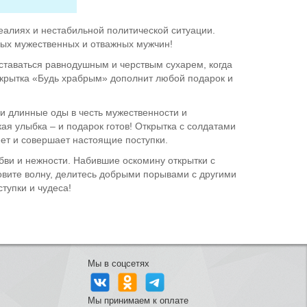
еалиях и нестабильной политической ситуации.
мых мужественных и отважных мужчин!
оставаться равнодушным и черствым сухарем, когда
открытка «Будь храбрым» дополнит любой подарок и
 и длинные оды в честь мужественности и
кая улыбка – и подарок готов! Открытка с солдатами
еет и совершает настоящие поступки.
бви и нежности. Набившие оскомину открытки с
ловите волну, делитесь добрыми порывами с другими
тупки и чудеса!
Мы в соцсетях
Мы принимаем к оплате