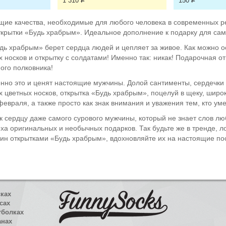
1 310
Р
150
Р
щие качества, необходимые для любого человека в современных р
ткрытки «Будь храбрым». Идеальное дополнение к подарку для са
удь храбрым» берет сердца людей и цепляет за живое. Как можно 
 носков и открытку с солдатами! Именно так: никак! Подарочная 
ого полковника!
енно это и ценят настоящие мужчины. Долой сантименты, сердечки
ых цветных носков, открытка «Будь храбрым», поцелуй в щеку, широ
февраля, а также просто как знак внимания и уважения тем, кто ум
к сердцу даже самого сурового мужчины, который не знает слов лю
оха оригинальных и необычных подарков. Так будьте же в тренде, 
ин открытками «Будь храбрым», вдохновляйте их на настоящие пос
сках
сах
тболках
анах