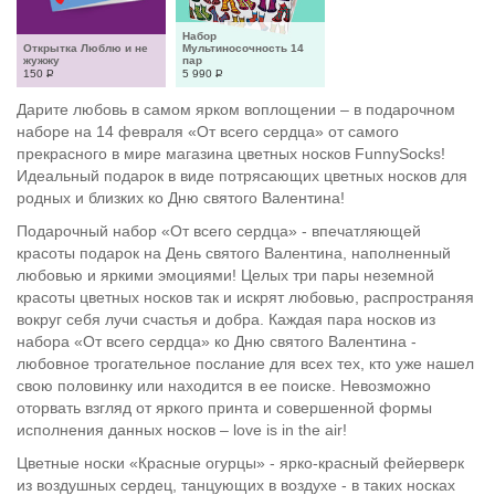
Набор 
Открытка Люблю и не 
Мультиносочность 14 
жужжу
пар
150
Р
5 990
Р
Дарите любовь в самом ярком воплощении – в подарочном
наборе на 14 февраля «От всего сердца» от самого
прекрасного в мире магазина цветных носков FunnySocks!
Идеальный подарок в виде потрясающих цветных носков для
родных и близких ко Дню святого Валентина!
Подарочный набор «От всего сердца» - впечатляющей
красоты подарок на День святого Валентина, наполненный
любовью и яркими эмоциями! Целых три пары неземной
красоты цветных носков так и искрят любовью, распространяя
вокруг себя лучи счастья и добра. Каждая пара носков из
набора «От всего сердца» ко Дню святого Валентина -
любовное трогательное послание для всех тех, кто уже нашел
свою половинку или находится в ее поиске. Невозможно
оторвать взгляд от яркого принта и совершенной формы
исполнения данных носков – love is in the air!
Цветные носки «Красные огурцы» - ярко-красный фейерверк
из воздушных сердец, танцующих в воздухе - в таких носках