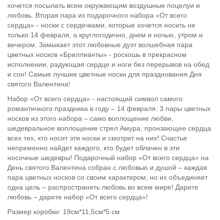
хочется посылать всем окружающим воздушные поцелуи и
любовь. Вторая пара из подарочного набора «От всего
сердца» - носки с сердечками, которые хочется носить не
только 14 февраля, а круглогодично, днем и ночью, утром и
вечером. Замыкает этот любовные дуэт волшебная пара
цветных носков «Бриллианты» - роскошь в прекрасном
исполнении, радующая сердце и ноги без перерывов на обед
и сон! Самые лучшие цветные носки для празднования Дня
святого Валентина!
Набор «От всего сердца» - настоящий символ самого
романтичного праздника в году – 14 февраля. 3 пары цветных
носков из этого набора – само воплощение любви,
шедевральное воплощение стрел Амура, пронзающее сердца
всех тех, кто носит эти носки и смотрит на них! Счастье
непременно найдет каждого, кто будет облачен в эти
носочные шедевры! Подарочный набор «От всего сердца» на
День святого Валентина собран с любовью и душой – каждая
пара цветных носков со своим характером, но их объединяет
одна цель – распространять любовь во всем мире! Дарите
любовь – дарите набор «От всего сердца»!
Размер коробки: 19см*11,5см*5 см