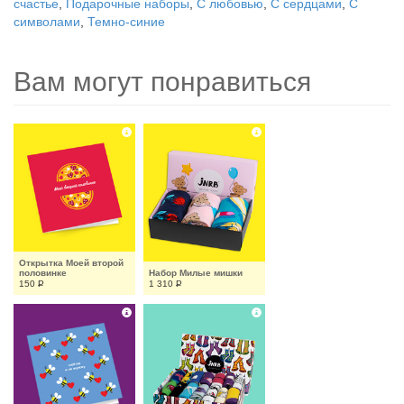
счастье
,
Подарочные наборы
,
С любовью
,
С сердцами
,
С
символами
,
Темно-синие
Вам могут понравиться
Открытка Моей второй 
половинке
Набор Милые мишки
150
Р
1 310
Р