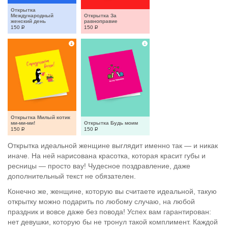
Открытка 
Международный 
Открытка За 
женский день
равноправие
150
Р
150
Р
Открытка Милый котик 
ми-ми-ми!
Открытка Будь моим
150
Р
150
Р
Открытка идеальной женщине выглядит именно так — и никак
иначе. На ней нарисована красотка, которая красит губы и
ресницы — просто вау! Чудесное поздравление, даже
дополнительный текст не обязателен.
Конечно же, женщине, которую вы считаете идеальной, такую
открытку можно подарить по любому случаю, на любой
праздник и вовсе даже без повода! Успех вам гарантирован:
нет девушки, которую бы не тронул такой комплимент. Каждой