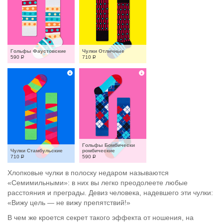
Гольфы Фаустовские
Чулки Отличные
590
Р
710
Р
Гольфы Бомбически 
Чулки Стамбульские
ромбические
710
Р
590
Р
Хлопковые чулки в полоску недаром называются
«Семимильными»: в них вы легко преодолеете любые
расстояния и преграды. Девиз человека, надевшего эти чулки:
«Вижу цель — не вижу препятствий!»
В чем же кроется секрет такого эффекта от ношения, на