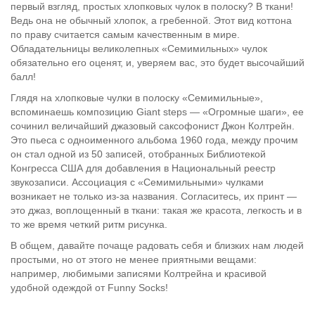
первый взгляд, простых хлопковых чулок в полоску? В ткани!
Ведь она не обычный хлопок, а гребенной. Этот вид коттона
по праву считается самым качественным в мире.
Обладательницы великолепных «Семимильных» чулок
обязательно его оценят, и, уверяем вас, это будет высочайший
балл!
Глядя на хлопковые чулки в полоску «Семимильные»,
вспоминаешь композицию Giant steps — «Огромные шаги», ее
сочинил величайший джазовый саксофонист Джон Колтрейн.
Это пьеса с одноименного альбома 1960 года, между прочим
он стал одной из 50 записей, отобранных Библиотекой
Конгресса США для добавления в Национальный реестр
звукозаписи. Ассоциация с «Семимильными» чулками
возникает не только из-за названия. Согласитесь, их принт —
это джаз, воплощенный в ткани: такая же красота, легкость и в
то же время четкий ритм рисунка.
В общем, давайте почаще радовать себя и близких нам людей
простыми, но от этого не менее приятными вещами:
например, любимыми записями Колтрейна и красивой
удобной одеждой от Funny Socks!