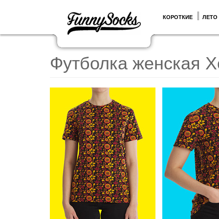
КОРОТКИЕ
ЛЕТО
Футболка женская 