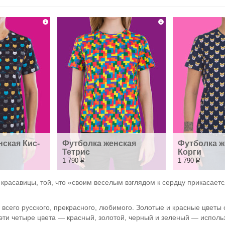
ская Кис-
Футболка женская 
Футболка ж
Тетрис
Корги
1 790
Р
1 790
Р
асавицы, той, что «своим веселым взглядом к сердцу прикасается
 всего русского, прекрасного, любимого. Золотые и красные цвет
о эти четыре цвета — красный, золотой, черный и зеленый — испол