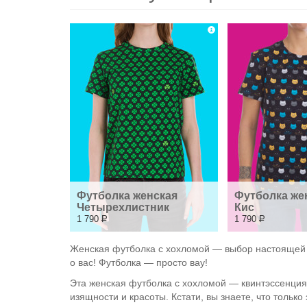
Футболка женская 
Футболка жен
Четырехлистник
Кис
1 790
Р
1 790
Р
Женская футболка с хохломой — выбор настоящей кр
о вас! Футболка — просто вау!
Эта женская футболка с хохломой — квинтэссенция
изящности и красоты. Кстати, вы знаете, что тольк