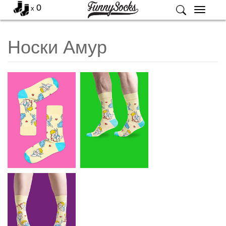
0
x
Меню
Носки Амур