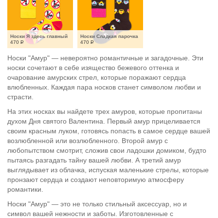
Носки Я здесь главный
Носки Сладкая парочка
470
Р
470
Р
Носки "Амур" — невероятно романтичные и загадочные. Эти
носки сочетают в себе изящество бежевого оттенка и
очарование амурских стрел, которые поражают сердца
влюбленных. Каждая пара носков станет символом любви и
страсти.
На этих носках вы найдете трех амуров, которые пропитаны
духом Дня святого Валентина. Первый амур прицеливается
своим красным луком, готовясь попасть в самое сердце вашей
возлюбленной или возлюбленного. Второй амур с
любопытством смотрит, сложив свои ладошки домиком, будто
пытаясь разгадать тайну вашей любви. А третий амур
выглядывает из облачка, испуская маленькие стрелы, которые
пронзают сердца и создают неповторимую атмосферу
романтики.
Носки "Амур" — это не только стильный аксессуар, но и
символ вашей нежности и заботы. Изготовленные с