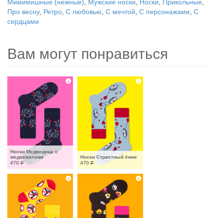
Мимимишные (нежные)
,
Мужские носки
,
Носки
,
Прикольные
,
Про весну
,
Ретро
,
С любовью
,
С мечтой
,
С персонажами
,
С
сердцами
Вам могут понравиться
Носки Медведица с 
медвежатами
Носки Страстный ёжик
470
Р
470
Р