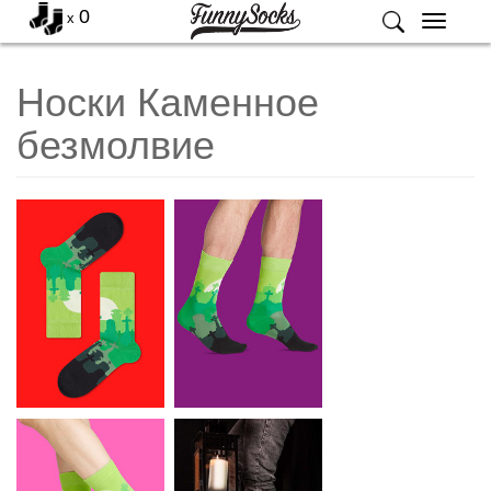
0
x
Меню
Носки Каменное
безмолвие