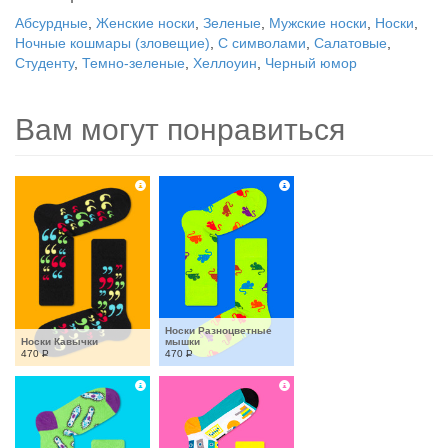
Абсурдные
,
Женские носки
,
Зеленые
,
Мужские носки
,
Носки
,
Ночные кошмары (зловещие)
,
С символами
,
Салатовые
,
Студенту
,
Темно-зеленые
,
Хеллоуин
,
Черный юмор
Вам могут понравиться
Носки Разноцветные 
Носки Кавычки
мышки
470
Р
470
Р