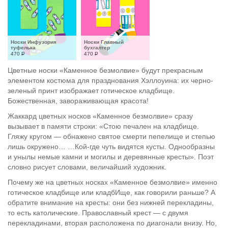
Носки Инфузория 
Носки Главный 
туфелька
бухгалтер
470
Р
470
Р
Цветные носки «Каменное безмолвие» будут прекрасным
элементом костюма для празднования Хэллоуина: их черно-
зеленый принт изображает готическое кладбище.
Божественная, завораживающая красота!
Жаккард цветных носков «Каменное безмолвие» сразу
вызывает в памяти строки: «Стою печален на кладбище.
Гляжу кругом — обнажено святое смерти пепелище и степью
лишь окружено… …Кой-где чуть видятся кусты. Однообразны
и унылы немые камни и могилы и деревянные кресты». Поэт
словно рисует словами, величайший художник.
Почему же на цветных носках «Каменное безмолвие» именно
готическое кладбище или кладбИще, как говорили раньше? А
обратите внимание на кресты: они без нижней перекладины,
то есть католические. Православный крест — с двумя
перекладинами, вторая расположена по диагонали внизу. Но,