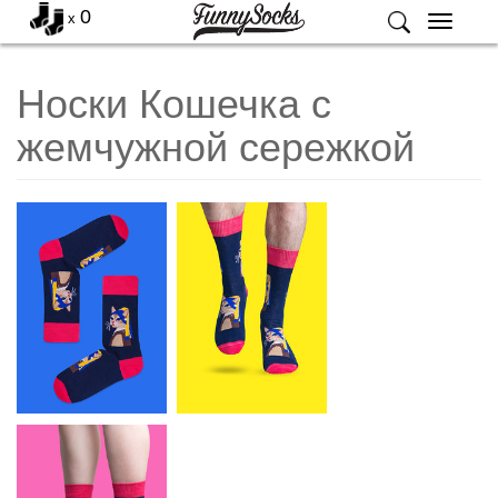
0
x
Меню
Носки Кошечка с
жемчужной сережкой