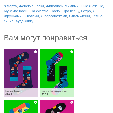
8 марта
,
Женские носки
,
Живопись
,
Мимимишные (нежные)
,
Мужские носки
,
На счастье
,
Носки
,
Про весну
,
Ретро
,
С
игрушками
,
С котами
,
С персонажами
,
Стиль жизни
,
Темно-
синие
,
Художнику
Вам могут понравиться
Носки Розы
Носки Космическая
470
Р
470
Р