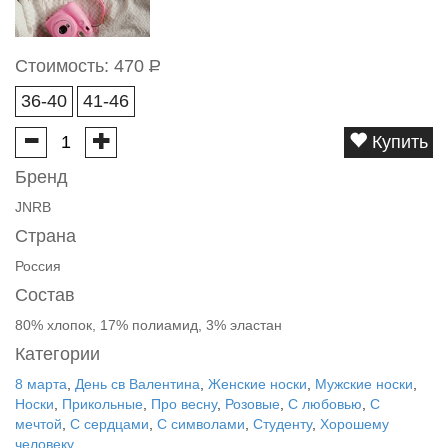
Стоимость:
470
Р
36-40
41-46
Купить
Бренд
JNRB
Страна
Россия
Состав
80% хлопок, 17% полиамид, 3% эластан
Категории
8 марта
,
День св Валентина
,
Женские носки
,
Мужские носки
,
Носки
,
Прикольные
,
Про весну
,
Розовые
,
С любовью
,
С
мечтой
,
С сердцами
,
С символами
,
Студенту
,
Хорошему
человеку