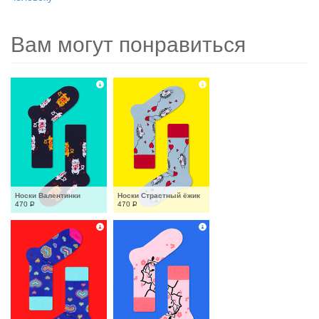
Вам могут понравиться
Носки Валентинки
Носки Страстный ёжик
470
Р
470
Р