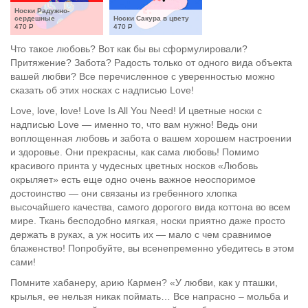
Носки Радужно-
сердешные
Носки Сакура в цвету
470
Р
470
Р
Что такое любовь? Вот как бы вы сформулировали?
Притяжение? Забота? Радость только от одного вида объекта
вашей любви? Все перечисленное с уверенностью можно
сказать об этих носках с надписью Love!
Love, love, love! Love Is All You Need! И цветные носки с
надписью Love — именно то, что вам нужно! Ведь они
воплощенная любовь и забота о вашем хорошем настроении
и здоровье. Они прекрасны, как сама любовь! Помимо
красивого принта у чудесных цветных носков «Любовь
окрыляет» есть еще одно очень важное неоспоримое
достоинство — они связаны из гребенного хлопка
высочайшего качества, самого дорогого вида коттона во всем
мире. Ткань бесподобно мягкая, носки приятно даже просто
держать в руках, а уж носить их — мало с чем сравнимое
блаженство! Попробуйте, вы всенепременно убедитесь в этом
сами!
Помните хабанеру, арию Кармен? «У любви, как у пташки,
крылья, ее нельзя никак поймать… Все напрасно – мольба и