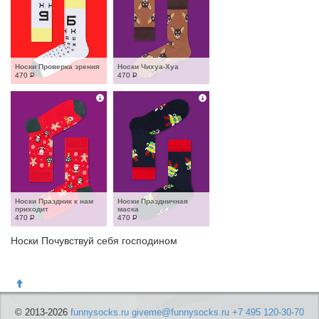
Носки Проверка зрения
Носки Чихуа-Хуа
470
Р
470
Р
Носки Праздник к нам 
Носки Праздничная 
приходит
маска
470
Р
470
Р
Носки Почувствуй себя господином
© 2013-2026
funnysocks.ru
giveme@funnysocks.ru
+7 495 120-30-70