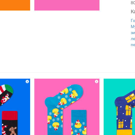
8
К
Г
М
з
л
п