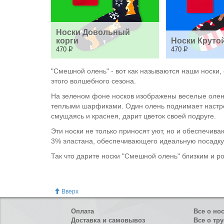
Носки Довольный 
корги
Носки Круто
470
Р
470
Р
"Смешной олень" - вот как называются наши носки,
этого волшебного сезона.
На зеленом фоне носков изображены веселые олени
теплыми шарфиками. Один олень поднимает настроен
смущаясь и краснея, дарит цветок своей подруге.
Эти носки не только приносят уют, но и обеспечив
3% эластана, обеспечивающего идеальную посадку 
Так что дарите носки "Смешной олень" близким и р
Вверх
Оплата
Все о но
Доставка и самовывоз
Все о тру