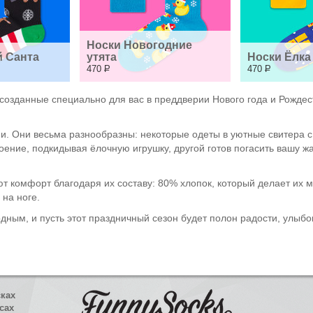
Носки Новогодние 
й Санта
утята
Носки Ёлка
470
Р
470
Р
 созданные специально для вас в преддверии Нового года и Рождес
. Они весьма разнообразны: некоторые одеты в уютные свитера с
ие, подкидывая ёлочную игрушку, другой готов погасить вашу жаж
ают комфорт благодаря их составу: 80% хлопок, который делает их
на ноге.
одным, и пусть этот праздничный сезон будет полон радости, улыбо
сках
сах