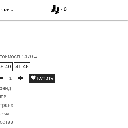
0
x
ЕКЦИИ
тоимость:
470
Р
36-40
41-46
Купить
ренд
NRB
трана
оссия
остав