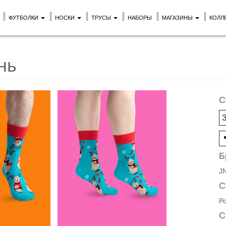
ФУТБОЛКИ
НОСКИ
ТРУСЫ
НАБОРЫ
МАГАЗИНЫ
КОЛЛ
нь
С
Б
J
С
Р
С