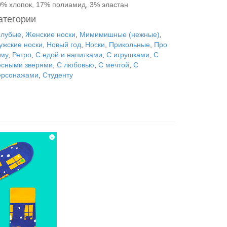
0% хлопок, 17% полиамид, 3% эластан
атегории
олубые
,
Женские носки
,
Мимимишные (нежные)
,
ужские носки
,
Новый год
,
Носки
,
Прикольные
,
Про
иму
,
Ретро
,
С едой и напитками
,
С игрушками
,
С
есными зверями
,
С любовью
,
С мечтой
,
С
ерсонажами
,
Студенту