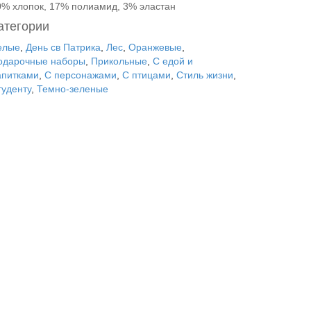
0% хлопок, 17% полиамид, 3% эластан
атегории
елые
,
День св Патрика
,
Лес
,
Оранжевые
,
одарочные наборы
,
Прикольные
,
С едой и
апитками
,
С персонажами
,
С птицами
,
Стиль жизни
,
туденту
,
Темно-зеленые