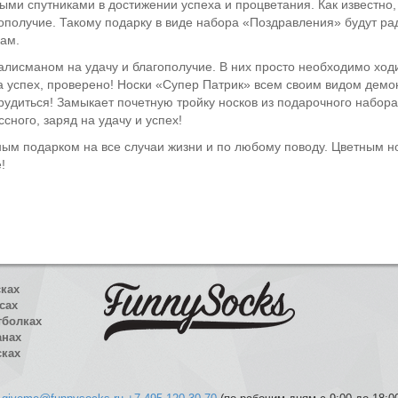
ми спутниками в достижении успеха и процветания. Как известно,
ополучие. Такому подарку в виде набора «Поздравления» будут рад
кам.
алисманом на удачу и благополучие. В них просто необходимо ход
на успех, проверено! Носки «Супер Патрик» всем своим видом демонс
в трудиться! Замыкает почетную тройку носков из подарочного наб
сного, заряд на удачу и успех!
м подарком на все случаи жизни и по любому поводу. Цветным но
!
сках
сах
тболках
анах
сках