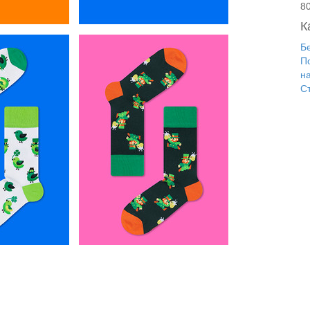
8
К
Б
П
н
С