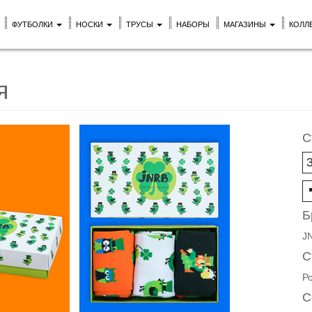
ФУТБОЛКИ
НОСКИ
ТРУСЫ
НАБОРЫ
МАГАЗИНЫ
КОЛЛ
я
С
Б
J
С
Р
С