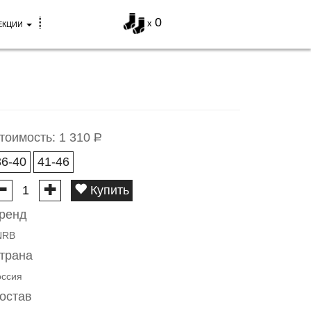
0
x
ЕКЦИИ
тоимость:
1 310
Р
36-40
41-46
Купить
ренд
NRB
трана
оссия
остав