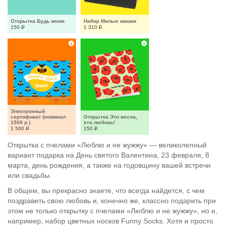
Открытка Будь моим
Набор Милые мишки
150
Р
1 310
Р
Электронный 
сертификат (номинал 
Открытка Это весна, 
1500 р.)
это любовь!
1 500
Р
150
Р
Открытка с пчелами «Люблю и не жужжу» — великолепный
вариант подарка на День святого Валентина, 23 февраля, 8
марта, день рождения, а также на годовщину вашей встречи
или свадьбы.
В общем, вы прекрасно знаете, что всегда найдется, с чем
поздравить свою любовь и, конечно же, классно подарить при
этом не только открытку с пчелами «Люблю и не жужжу», но и,
например, набор цветных носков Funny Socks. Хотя и просто