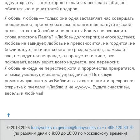
одну открытку — тоже хорошо: если человек вас любит, он
обязательно оценит такой подарок.
Любовь, любовь — только она одна заставляет нас совершать
невозможное, преодолевать все препятствия на пути к своей
цели — ответной любви и не роптать. Как тут не вспомнить
слова апостола Павла? «Любовь долготерпит, милосердствует,
любовь не завидует, любовь не превозносится, не гордится, не
бесчинствует, не ищет своего, не раздражается, не мыслит
зла, не радуется неправде, а сорадуется истине; все
покрывает, всему верит, всего надеется, все переносит.
Любовь никогда не перестает, хотя и пророчества прекратятся,
и языки умолкнут, и знание упразднится.» Вот какую
романтичную цитату из Библии вызывает в памяти прекрасная
открытка с пчелами «Люблю и не жужжу». Будьте счастливы,
веселы и любимы!
© 2013-2026
funnysocks.ru
giveme@funnysocks.ru
+7 495 120-30-70
(по рабочим дням с 9:00 до 18:00 по московскому времени)