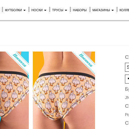
ФУТБОЛКИ
НОСКИ
ТРУСЫ
НАБОРЫ
МАГАЗИНЫ
КОЛЛ
С
Б
J
С
Р
С