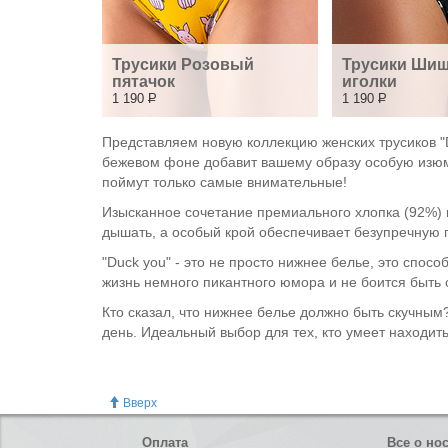
Трусики Розовый 
Трусики Шишк
пятачок
иголки
1 190
Р
1 190
Р
Представляем новую коллекцию женских трусиков "
бежевом фоне добавит вашему образу особую изюмин
поймут только самые внимательные!
Изысканное сочетание премиального хлопка (92%) и
дышать, а особый крой обеспечивает безупречную п
"Duck you" - это не просто нижнее белье, это спос
жизнь немного пикантного юмора и не боится быть 
Кто сказал, что нижнее белье должно быть скучным?
день. Идеальный выбор для тех, кто умеет находит
Вверх
Оплата
Все о но