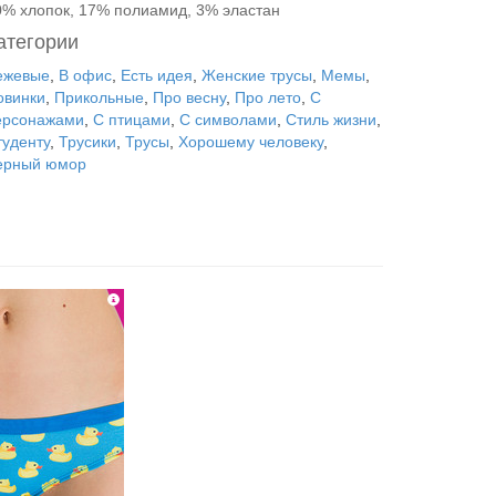
0% хлопок, 17% полиамид, 3% эластан
атегории
ежевые
,
В офис
,
Есть идея
,
Женские трусы
,
Мемы
,
овинки
,
Прикольные
,
Про весну
,
Про лето
,
С
ерсонажами
,
С птицами
,
С символами
,
Стиль жизни
,
туденту
,
Трусики
,
Трусы
,
Хорошему человеку
,
ерный юмор