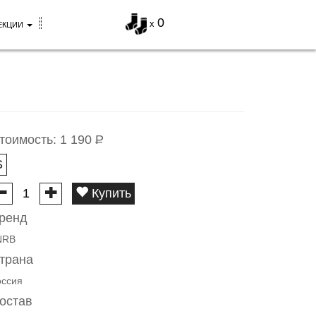
0
x
ЕКЦИИ
тоимость:
1 190
Р
S
Купить
ренд
NRB
трана
оссия
остав