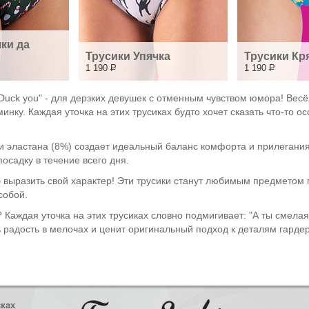
и да 
Трусики Упячка
Трусики Кр
1 190
Р
1 190
Р
Duck you" - для дерзких девушек с отменным чувством юмора! Вес
ку. Каждая уточка на этих трусиках будто хочет сказать что-то 
 эластана (8%) создает идеальный баланс комфорта и прилегания.
осадку в течение всего дня.
об выразить свой характер! Эти трусики станут любимым предметом 
собой.
 Каждая уточка на этих трусиках словно подмигивает: "А ты смелая!
ь радость в мелочах и ценит оригинальный подход к деталям гарде
сках