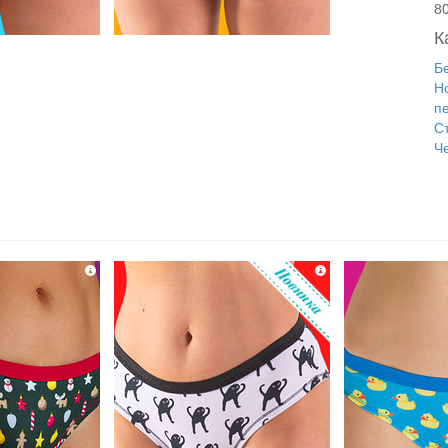
8
К
Б
Н
п
С
Ч