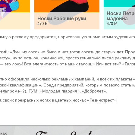
Носки Петр
Носки Рабочие руки
мадонна
470
Р
470
Р
альную рекламу предприятия, нарисованную знаменитым художнико
ий: «Лучших сосок не было и нет, готов сосать до старых лет. Прод
сту», ну то есть он, конечно же, просто гениально писал рекламу 
— это ложь! Вся элегантность от наших галош.» Или вот эти? «Гало
стно оформили несколько рекламных кампаний, и всех их плакаты
окой квалификации». Среди предприятий, которым повезло стать 
сельпроме»?), ГУМ, «Молодая гвардия», «Добролет».
а своих прекрасных ногах в цветных носках «Резинотрест»!
сках