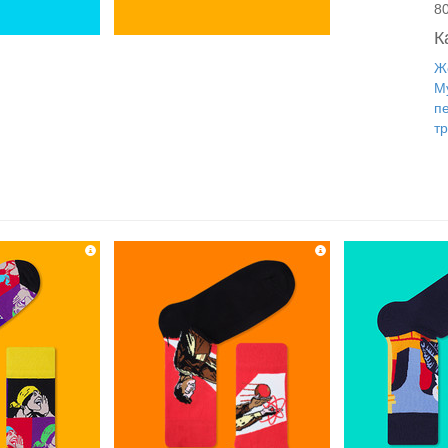
8
К
Ж
М
п
т