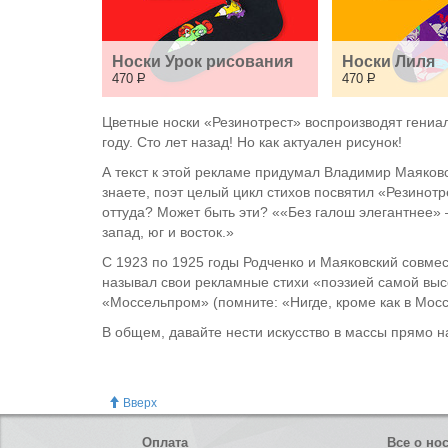
Носки Урок рисования
Носки Лиля
470
Р
470
Р
Цветные носки «Резинотрест» воспроизводят гени
году. Сто лет назад! Но как актуален рисунок!
А текст к этой рекламе придумал Владимир Маяковск
знаете, поэт целый цикл стихов посвятил «Резинотре
оттуда? Может быть эти? ««Без галош элегантнее» 
запад, юг и восток.»
С 1923 по 1925 годы Родченко и Маяковский совме
называл свои рекламные стихи «поэзией самой выс
«Моссельпром» (помните: «Нигде, кроме как в Мос
В общем, давайте нести искусство в массы прямо н
Вверх
Оплата
Все о но