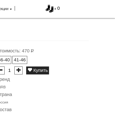
0
x
ЕКЦИИ
тоимость:
470
Р
36-40
41-46
Купить
ренд
NRB
трана
оссия
остав