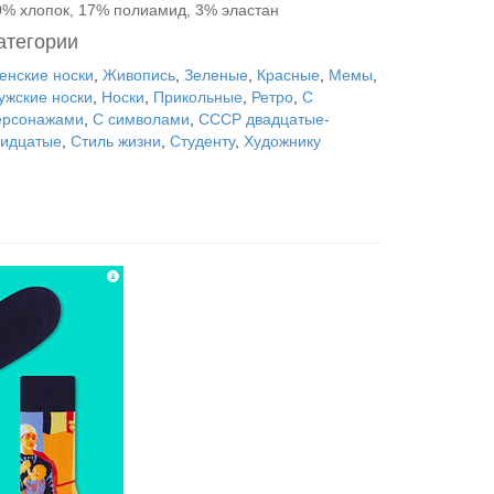
0% хлопок, 17% полиамид, 3% эластан
атегории
енские носки
,
Живопись
,
Зеленые
,
Красные
,
Мемы
,
ужские носки
,
Носки
,
Прикольные
,
Ретро
,
С
ерсонажами
,
С символами
,
СССР двадцатые-
ридцатые
,
Стиль жизни
,
Студенту
,
Художнику