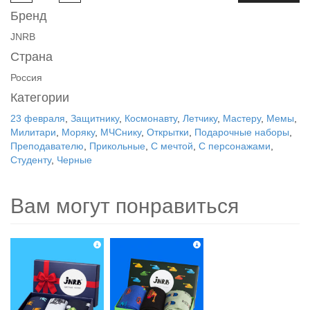
Бренд
JNRB
Страна
Россия
Категории
23 февраля
,
Защитнику
,
Космонавту
,
Летчику
,
Мастеру
,
Мемы
,
Милитари
,
Моряку
,
МЧСнику
,
Открытки
,
Подарочные наборы
,
Преподавателю
,
Прикольные
,
С мечтой
,
С персонажами
,
Студенту
,
Черные
Вам могут понравиться