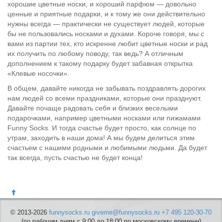
хорошие цветные носки, и хороший парфюм — довольно
ценные и приятные подарки, и к тому же они действительно
нужны всегда — практически не существует людей, которые
бы не пользовались носками и духами. Короче говоря, мы с
вами из партии тех, кто искренне любит цветные носки и рад
их получить по любому поводу, так ведь? А отличным
дополнением к такому подарку будет забавная открытка
«Клевые носочки».
В общем, давайте никогда не забывать поздравлять дорогих
нам людей со всеми праздниками, которые они празднуют.
Давайте почаще радовать себя и близких веселыми
подарочками, например цветными носками или пижамами
Funny Socks. И тогда счастье будет просто, как солнце по
утрам, заходить в наши дома! А мы будем делиться этим
счастьем с нашими родными и любимыми людьми. Да будет
так всегда, пусть счастью не будет конца!
© 2013-2026
funnysocks.ru
giveme@funnysocks.ru
+7 495 120-30-70
(по рабочим дням с 9:00 до 18:00 по московскому времени)